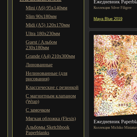
Ежедневник Paperbl
Mini (A6) 95х140мм
Коллекция Silver Filigree
Slim 90x180мм
Maya Blue 2019
Midi (A5) 120х170мм
Ultra 180x230мм
Guest / Альбом
230x180мм
Grande (A4) 210x300мм
Линованные
Нелинованные (для
рисования)
Классические с резинкой
С магнитным клапаном
(Wrap)
С замочком
Мягкая обложка (Flexis)
Ежедневник Paperbl
Альбомы Sketchbook
Коллекция Michiko Miniature
Paperblanks