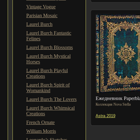
Vintage Vogue
Parisian Mosaic
Laurel Burch
Laurel Burch Fantastic
Felines
Laurel Burch Blossoms
Laurel Burch Mystical
Horses
Laurel Burch Playful
Creations
Laurel Burch Spirit of
Womankind
Ежедневник Paperbl
Laurel Burch The Lovers
Коллекция Nova Stella
Laurel Burch Whimsical
Creations
Astra 2019
French Ornate
William Morris
Leonardo’s Sketches