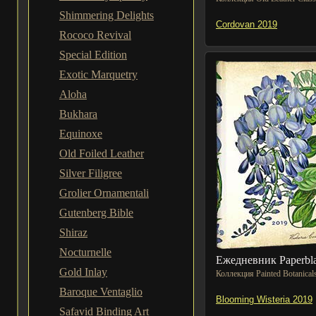
Shimmering Delights
Cordovan 2019
Rococo Revival
Special Edition
Exotic Marquetry
Aloha
Bukhara
Equinoxe
Old Foiled Leather
Silver Filigree
Grolier Ornamentali
Gutenberg Bible
Shiraz
Nocturnelle
Ежедневник Paperbl
Gold Inlay
Коллекция Painted Botanical
Baroque Ventaglio
Blooming Wisteria 2019
Safavid Binding Art