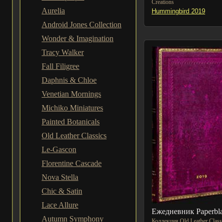
Creations
Aurelia
Hummingbird 2019
Android Jones Collection
Wonder & Imagination
Tracy Walker
Fall Filigree
Daphnis & Chloe
Venetian Mornings
Michiko Miniatures
Painted Botanicals
Old Leather Classics
Le-Gascon
Florentine Cascade
Nova Stella
Chic & Satin
Lace Allure
Ежедневник Paperbl
Autumn Symphony
Коллекция Old Leather Class