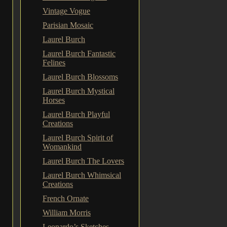
Vintage Vogue
Parisian Mosaic
Laurel Burch
Laurel Burch Fantastic
Felines
Laurel Burch Blossoms
Laurel Burch Mystical
Horses
Laurel Burch Playful
Creations
Laurel Burch Spirit of
Womankind
Laurel Burch The Lovers
Laurel Burch Whimsical
Creations
French Ornate
William Morris
Leonardo’s Sketches