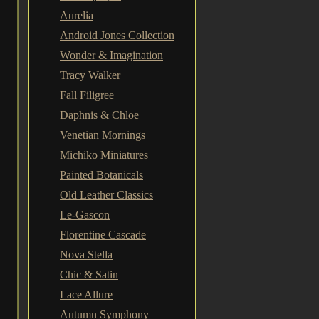
Aurelia
Android Jones Collection
Wonder & Imagination
Tracy Walker
Fall Filigree
Daphnis & Chloe
Venetian Mornings
Michiko Miniatures
Painted Botanicals
Old Leather Classics
Le-Gascon
Florentine Cascade
Nova Stella
Chic & Satin
Lace Allure
Autumn Symphony