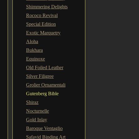
Shimmering Delights
Rococo Revival
Special Edition
Exotic Marquetry
Aloha
Bukhara
Equinoxe
Old Foiled Leather
Silver Filigree
Grolier Ornamentali
Gutenberg Bible
Shiraz
Nocturnelle
Gold Inlay
Baroque Ventaglio
Safavid Binding Art