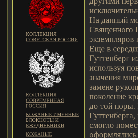
другими перв
исключительн
На данный мо
Священного П
КОЛЛЕКЦИЯ
экземпляров 
СОВЕТСКАЯ РОССИЯ
Еще в середи
Гуттенберг и
используя по
значения мир
замене рукоп
поколение кр
КОЛЛЕКЦИЯ
СОВРЕМЕННАЯ
до той поры.
РОССИЯ
Гуттенберга,
КОЖАНЫЕ ИМЕННЫЕ
БЛОКНОТЫ И
смогло помес
ЕЖЕДНЕВНИКИ
оформлялись 
КОЖАНЫЕ