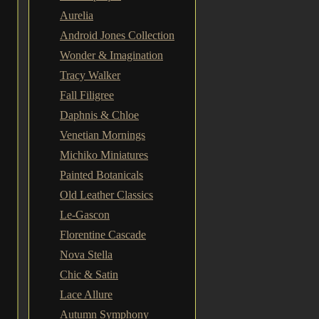
Aurelia
Android Jones Collection
Wonder & Imagination
Tracy Walker
Fall Filigree
Daphnis & Chloe
Venetian Mornings
Michiko Miniatures
Painted Botanicals
Old Leather Classics
Le-Gascon
Florentine Cascade
Nova Stella
Chic & Satin
Lace Allure
Autumn Symphony