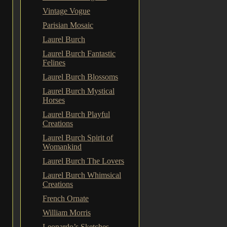
Vintage Vogue
Parisian Mosaic
Laurel Burch
Laurel Burch Fantastic
Felines
Laurel Burch Blossoms
Laurel Burch Mystical
Horses
Laurel Burch Playful
Creations
Laurel Burch Spirit of
Womankind
Laurel Burch The Lovers
Laurel Burch Whimsical
Creations
French Ornate
William Morris
Leonardo’s Sketches