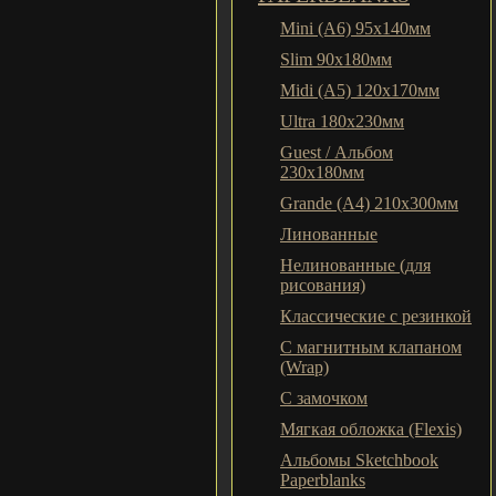
Mini (A6) 95х140мм
Slim 90x180мм
Midi (A5) 120х170мм
Ultra 180x230мм
Guest / Альбом
230x180мм
Grande (A4) 210x300мм
Линованные
Нелинованные (для
рисования)
Классические с резинкой
С магнитным клапаном
(Wrap)
С замочком
Мягкая обложка (Flexis)
Альбомы Sketchbook
Paperblanks