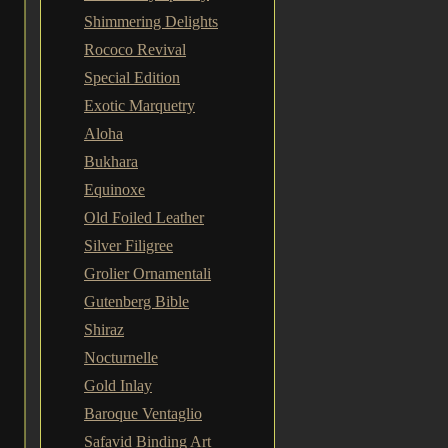
Shimmering Delights
Rococo Revival
Special Edition
Exotic Marquetry
Aloha
Bukhara
Equinoxe
Old Foiled Leather
Silver Filigree
Grolier Ornamentali
Gutenberg Bible
Shiraz
Nocturnelle
Gold Inlay
Baroque Ventaglio
Safavid Binding Art