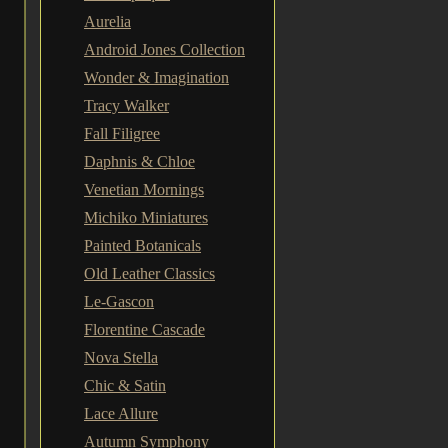
Aurelia
Android Jones Collection
Wonder & Imagination
Tracy Walker
Fall Filigree
Daphnis & Chloe
Venetian Mornings
Michiko Miniatures
Painted Botanicals
Old Leather Classics
Le-Gascon
Florentine Cascade
Nova Stella
Chic & Satin
Lace Allure
Autumn Symphony