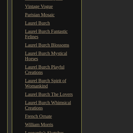
Vintage Vogue
Parisian Mosaic
Laurel Burch
Laurel Burch Fantastic
Felines
Laurel Burch Blossoms
Laurel Burch Mystical
Horses
Laurel Burch Playful
Creations
Laurel Burch Spirit of
Womankind
Laurel Burch The Lovers
Laurel Burch Whimsical
Creations
French Ornate
William Morris
Leonardo’s Sketches