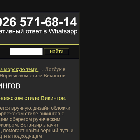
на морскую тему
→
Логбук в
Норвежском стиле Викингов
ингов
рвежском стиле Викингов.
ется вручную, дизайн обложки
рвежском стиле викингов с
щим оберегом руническим
изиром. Вегвизир значит
и, помогает найти верный путь и
идти в подходящем