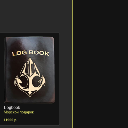
Logbook
Морской подарок
11900 р.