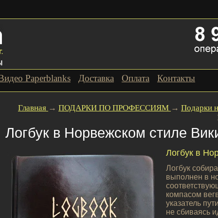
Видео Paperblanks
Доставка
Оплата
Контакты
Главная
→
ПОДАРКИ ПО ПРОФЕССИЯМ
→
Подарки 
Логбук в Норвежском стиле Вик
Логбук в Но
Логбук собира
выполнен в но
соответствую
компасом вегв
указатель пут
не сбиваясь 