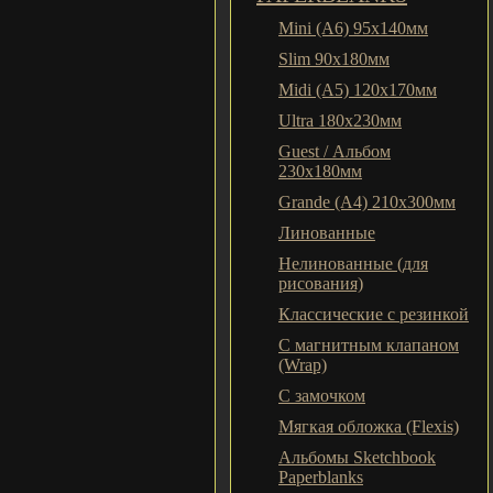
Mini (A6) 95х140мм
Slim 90x180мм
Midi (A5) 120х170мм
Ultra 180x230мм
Guest / Альбом
230x180мм
Grande (A4) 210x300мм
Линованные
Нелинованные (для
рисования)
Классические с резинкой
С магнитным клапаном
(Wrap)
С замочком
Мягкая обложка (Flexis)
Альбомы Sketchbook
Paperblanks