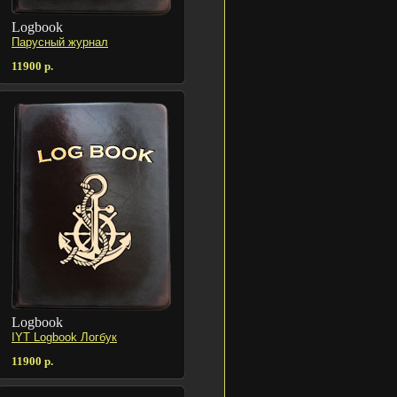
Logbook
Парусный журнал
11900 р.
Logbook
IYT Logbook Логбук
11900 р.