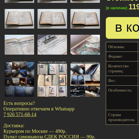
11
(в наличии)
Обложка:
Формат:
Количество
страниц:
Вес:
Особенность:
Есть вопросы?
Оперативно отвечаем в Whatsapp
7 926 571-68-14
Страна
производитель:
Доставка:
Курьером по Москве — 490р.
Пункт самовывоза СДЕК РОССИЯ — 90р.