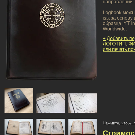
направлении.
Logbook можно
как за основу
образца IYT In
Worldwide.
+ Добавить п
ЛОГОТИП, ФИ
или печать п
Нажмите, чтобы 
Стоимос