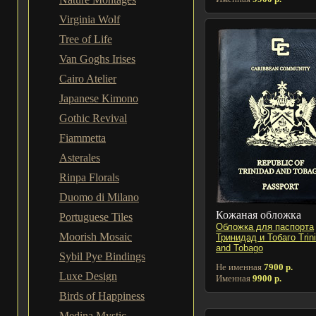
Virginia Wolf
Tree of Life
Van Goghs Irises
Cairo Atelier
Japanese Kimono
Gothic Revival
Fiammetta
Asterales
Rinpa Florals
Duomo di Milano
Кожаная обложка
Portuguese Tiles
Обложка для паспорта
Moorish Mosaic
Тринидад и Тобаго Trin
and Tobago
Sybil Pye Bindings
Не именная
7900 р.
Luxe Design
Именная
9900 р.
Birds of Happiness
Medina Mystic