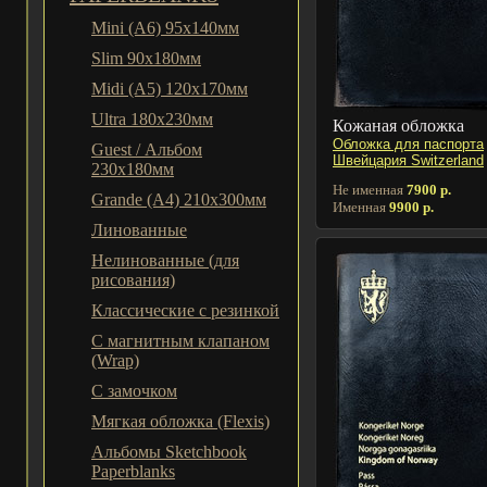
Mini (A6) 95х140мм
Slim 90x180мм
Midi (A5) 120х170мм
Ultra 180x230мм
Кожаная обложка
Обложка для паспорта
Guest / Альбом
Швейцария Switzerland
230x180мм
Не именная
7900 р.
Grande (A4) 210x300мм
Именная
9900 р.
Линованные
Нелинованные (для
рисования)
Классические с резинкой
С магнитным клапаном
(Wrap)
С замочком
Мягкая обложка (Flexis)
Альбомы Sketchbook
Paperblanks