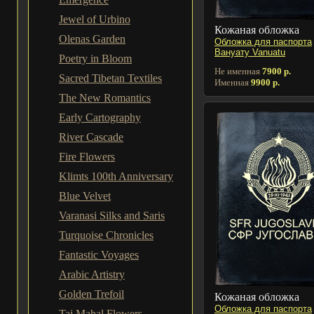
Jewel of Urbino
Кожаная обложка
Olenas Garden
Обложка для паспорта
Вануату Vanuatu
Poetry in Bloom
Не именная
7900 р.
Sacred Tibetan Textiles
Именная
9900 р.
The New Romantics
Early Cartography
River Cascade
Fire Flowers
Klimts 100th Anniversary
Blue Velvet
Varanasi Silks and Saris
Turquoise Chronicles
Fantastic Voyages
Arabic Artistry
Golden Trefoil
Кожаная обложка
Обложка для паспорта
Taj Mahal Flowers