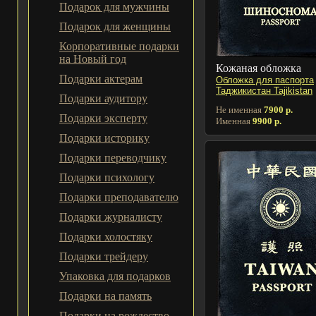
Подарок для мужчины
Подарок для женщины
Корпоративные подарки
на Новый год
Кожаная обложка
Подарки актерам
Обложка для паспорта
Таджикистан Tajikistan
Подарки аудитору
Не именная
7900 р.
Подарки эксперту
Именная
9900 р.
Подарки историку
Подарки переводчику
Подарки психологу
Подарки преподавателю
Подарки журналисту
Подарки холостяку
Подарки трейдеру
Упаковка для подарков
Подарки на память
Подарки на рождество