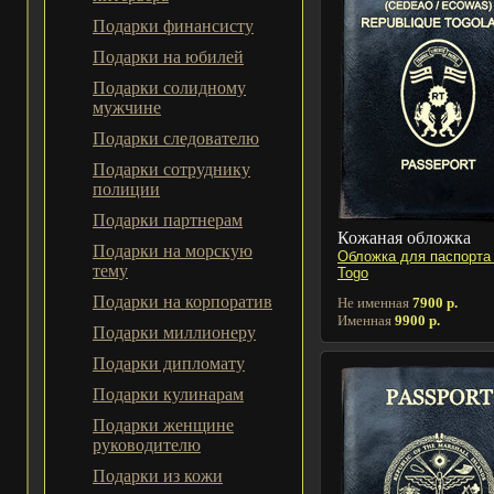
Подарки финансисту
Подарки на юбилей
Подарки солидному
мужчине
Подарки следователю
Подарки сотруднику
полиции
Подарки партнерам
Кожаная обложка
Подарки на морскую
Обложка для паспорта 
тему
Togo
Подарки на корпоратив
Не именная
7900 р.
Именная
9900 р.
Подарки миллионеру
Подарки дипломату
Подарки кулинарам
Подарки женщине
руководителю
Подарки из кожи