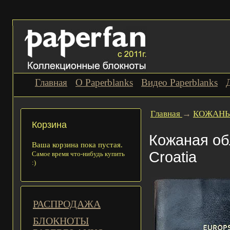
Главная
О Paperblanks
Видео Paperblanks
Главная
→
КОЖАНЫ
Корзина
Кожаная об
Ваша корзина пока пустая.
Croatia
Самое время что-нибудь купить
:)
РАСПРОДАЖА
БЛОКНОТЫ