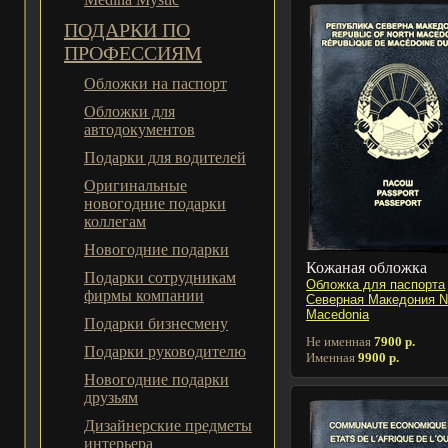
ПОДАРКИ ПО
ПРОФЕССИЯМ
Обложки на паспорт
Обложки для
автодокументов
Подарки для водителей
Оригинальные
новогодние подарки
коллегам
Новогодние подарки
Кожаная обложка
Подарки сотрудникам
Обложка для паспорта
фирмы компании
Северная Македония N
Macedonia
Подарки бизнесмену
Не именная
7900 р.
Подарки руководителю
Именная
9900 р.
Новогодние подарки
друзьям
Дизайнерские предметы
интерьера