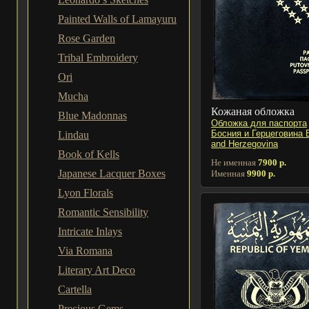
Painted Walls of Lamayuru
Rose Garden
Tribal Embroidery
Ori
Mucha
Кожаная обложка
Blue Madonnas
Обложка для паспорта
Босния и Герцеговина 
Lindau
and Herzegovina
Book of Kells
Не именная
7900 р.
Japanese Lacquer Boxes
Именная
9900 р.
Lyon Florals
Romantic Sensibility
Intricate Inlays
Via Romana
Literary Art Deco
Cartella
Precious Gems