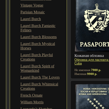
Vintage Vogue
Parisian Mosaic
Laurel Burch
Laurel Burch Fantastic
Felines
Laurel Burch Blossoms
Laurel Burch Mystical
Horses
Laurel Burch Playful
Кожаная обложка
Creations
Обложка для паспорта
Cuba
Laurel Burch Spirit of
Не именная
7900 р.
Womankind
Именная
9900 р.
Laurel Burch The Lovers
Laurel Burch Whimsical
Creations
French Ornate
William Morris
Leonardo’s Sketches