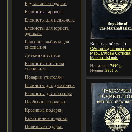
Брутальные подарки
Блокноты таролога
Блокноты для психолога
Блокноты для юриста
адвоката
Большие альбомы для
Кожаная обложка
рисования
Обложка для паспорта
Маршалловы Острова 
Дневники успеха
Marshall Islands
Блокноты писателя
Не именная
7900 р.
сценариста
Именная
9900 р.
Подарки учителям
Блокноты для дизайнера
Блокноты для риэлтора
Необычные подарки
Красивые подарки
Креативные подарки
Полезные подарки