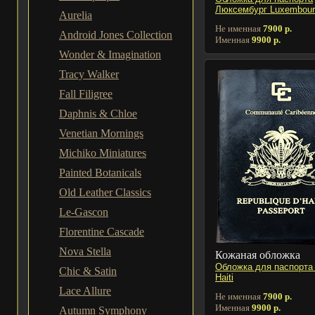
Люксембург Luxembour
Aurelia
Не именная
7900 р.
Android Jones Collection
Именная
9900 р.
Wonder & Imagination
Tracy Walker
Fall Filigree
Daphnis & Chloe
Venetian Mornings
Michiko Miniatures
Painted Botanicals
Old Leather Classics
Le-Gascon
Florentine Cascade
Nova Stella
Кожаная обложка
Обложка для паспорта
Chic & Satin
Haiti
Lace Allure
Не именная
7900 р.
Именная
9900 р.
Autumn Symphony