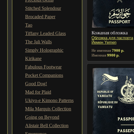
Stitched Splendour
Brocaded Paper
Tao
Кожаная обложка
Tiffany Leaded Glass
Обложка для паспорта
The Jali Walls
Йемен Yemen
Simply Holographic
Не именная
7900 р.
Именная
9900 р.
Kirikane
Fabulous Footwear
Pocket Companions
Good Dog!
Mad for Plaid
Ukiyo-e Kimono Patterns
Mila Marquis Collection
Going on Beyond
Alistair Bell Collection
Emergence