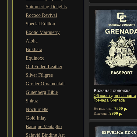
Shimmering Delights
Rococo Revival
Special Edition
Exotic Marquetry
Aloha
Bukhara
Equinoxe
Old Foiled Leather
Silver Filigree
Grolier Ornamentali
Кожаная обложка
Gutenberg Bible
Обложка для паспорта
Гренада Grenada
Shiraz
Не именная
7900 р.
Nocturnelle
Именная
9900 р.
Gold Inlay
Baroque Ventaglio
Safavid Binding Art