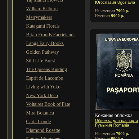
Югославия Ugoslavia
William Kilburn
Не именная
7900 р.
Именная
9900 р.
Merrymakers
Katagami Florals
Brian Frouds Faerielands
Langs Fairy Books
Golden Pathway
Still Life Burst
The Queens Binding
Esprit de Lacombe
Living with Yuko
New York Deco
Voltaires Book of Fate
Mira Botanica
Кожаная обложка
Обложка для паспорта
Carta Conde
Румыния Romania
Diamond Rosette
Не именная
7900 р.
Именная
9900 р.
Nature Montages