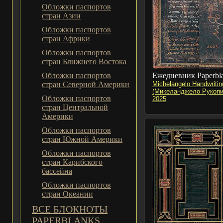
Обложки паспортов
стран Азии
Обложки паспортов
стран Африки
Обложки паспортов
стран Ближнего Востока
Обложки паспортов
Ежедневник Paperbl
стран Северной Америки
Michelangelo Handwritin
(Микеланджело Рукопи
Обложки паспортов
2025
стран Центральной
Америки
Обложки паспортов
стран Южной Америки
Обложки паспортов
стран Карибского
бассейна
Обложки паспортов
стран Океании
ВСЕ БЛОКНОТЫ
PAPERBLANKS