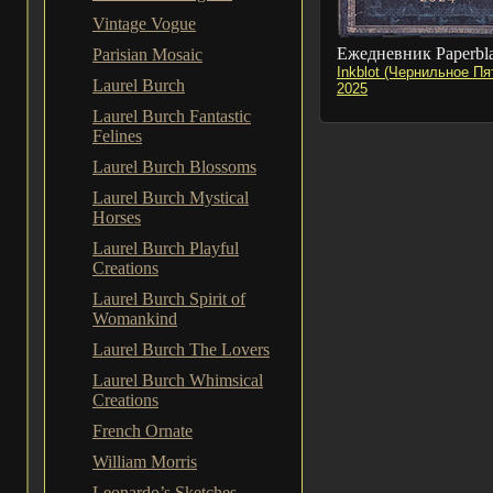
Vintage Vogue
Ежедневник Paperbl
Parisian Mosaic
Inkblot (Чернильное Пя
Laurel Burch
2025
Laurel Burch Fantastic
Felines
Laurel Burch Blossoms
Laurel Burch Mystical
Horses
Laurel Burch Playful
Creations
Laurel Burch Spirit of
Womankind
Laurel Burch The Lovers
Laurel Burch Whimsical
Creations
French Ornate
William Morris
Leonardo’s Sketches