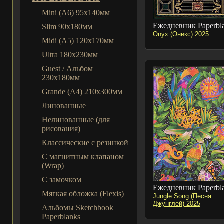
Mini (A6) 95х140мм
Ежедневник Paperbl
Slim 90x180мм
Onyx (Оникс) 2025
Midi (A5) 120х170мм
Ultra 180x230мм
Guest / Альбом
230x180мм
Grande (A4) 210x300мм
Линованные
Нелинованные (для
рисования)
Классические с резинкой
С магнитным клапаном
(Wrap)
С замочком
Ежедневник Paperbl
Мягкая обложка (Flexis)
Jungle Song (Песня
Джунглей) 2025
Альбомы Sketchbook
Paperblanks