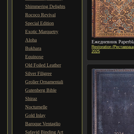
Shimmering Delights
Rococo Revival
Special Edition
Exotic Marquetry
Aloha
Ежедневник Paperbl
Restoration (Реставрац
Bukhara
2025
Equinoxe
Old Foiled Leather
Silver Filigree
Grolier Ornamentali
Gutenberg Bible
Shiraz
Nocturnelle
Gold Inlay
Baroque Ventaglio
Safavid Binding Art