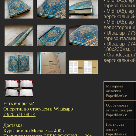
• Midi (A5), а
горизонтальны
• Midi (A5), а
вертикальный,
• Midi (A5), а
левосторонний
• Ultra, арт.7
горизонтальны
• Ultra, арт.
180х230мм., 1
• Grande, арт
вертикальный,
Материал
обложки
Paperblanks:
Есть вопросы?
Особенность
Оперативно отвечаем в Whatsapp
этой коллекции
7 926 571-68-14
Paperblanks:
Плотность
Доставка:
листов
Курьером по Москве — 490р.
Paperblanks: