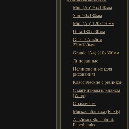
Mini (A6) 95х140мм
Slim 90x180мм
Midi (A5) 120х170мм
Ultra 180x230мм
Guest / Альбом
230x180мм
Grande (A4) 210x300мм
Линованные
Нелинованные (для
рисования)
Классические с резинкой
С магнитным клапаном
(Wrap)
С замочком
Мягкая обложка (Flexis)
Альбомы Sketchbook
Paperblanks