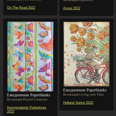
On The Road 2022
Azure 2022
Ежедневник Paperblanks
Коллекция Living with Yuko
Ежедневник Paperblanks
Коллекция Playful Creations
Holland Spring 2022
Hummingbirds Flutterbyes
2022