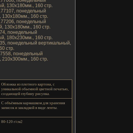
рт.77008, понедельный
й, 130х180мм., 160 стр.
рт.77107, понедельный
 130х180мм., 160 стр.
рт.77206, понедельный
, 130х180мм., 160 стр.
7374, понедельный
й, 180х230мм., 160 стр.
77435, понедельный вертикальный,
60 стр.
.77558, понедельный
 210х300мм., 160 стр.
Обложка из плотного картона, с
уникальной обьемной цветной печатью,
создающей глубину рисунка.
С объёмным кармашком для хранения
записок и закладкой в виде ленты.
80-120 г/см2