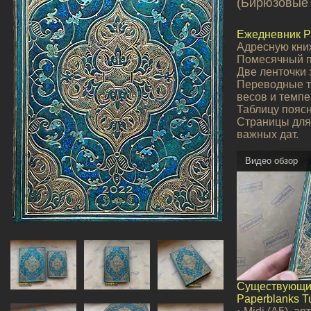
(Бирюзовые 
Ежедневник P
Адресную книж
Помесячный п
Две ленточки 
Переводные т
весов и темпе
Таблицу пояс
Страницы для
важных дат.
Видео обзор
Существующи
Paperblanks Tu