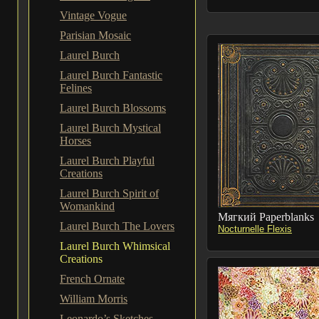
Vintage Vogue
Parisian Mosaic
Laurel Burch
Laurel Burch Fantastic
Felines
Laurel Burch Blossoms
Laurel Burch Mystical
Horses
Laurel Burch Playful
Creations
Laurel Burch Spirit of
Womankind
Мягкий Paperblanks
Laurel Burch The Lovers
Nocturnelle Flexis
Laurel Burch Whimsical
Creations
French Ornate
William Morris
Leonardo’s Sketches