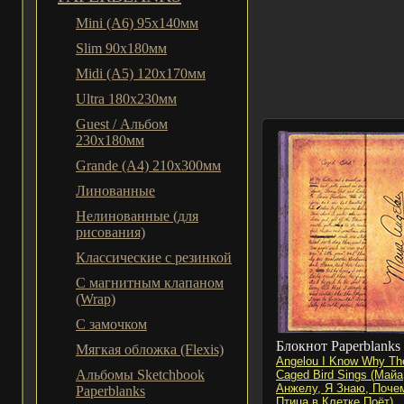
Mini (A6) 95х140мм
Slim 90x180мм
Midi (A5) 120х170мм
Ultra 180x230мм
Guest / Альбом
230x180мм
Grande (A4) 210x300мм
Линованные
Нелинованные (для
рисования)
Классические с резинкой
С магнитным клапаном
(Wrap)
С замочком
Блокнот Paperblanks
Мягкая обложка (Flexis)
Angelou I Know Why Th
Альбомы Sketchbook
Caged Bird Sings (Майа
Анжелу, Я Знаю, Поче
Paperblanks
Птица в Клетке Поёт)