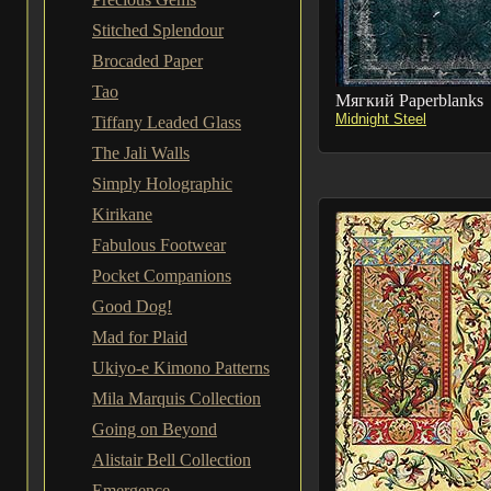
Stitched Splendour
Brocaded Paper
Tao
Мягкий Paperblanks
Midnight Steel
Tiffany Leaded Glass
The Jali Walls
Simply Holographic
Kirikane
Fabulous Footwear
Pocket Companions
Good Dog!
Mad for Plaid
Ukiyo-e Kimono Patterns
Mila Marquis Collection
Going on Beyond
Alistair Bell Collection
Emergence