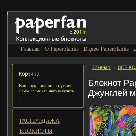
Главная
О Paperblanks
Видео Paperblanks
Главная
→
ВСЕ К
Корзина
Блокнот Pap
Ваша корзина пока пустая.
Джунглей м
Самое время что-нибудь купить
:)
РАСПРОДАЖА
БЛОКНОТЫ