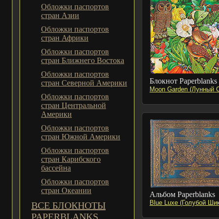
Обложки паспортов
стран Азии
Обложки паспортов
стран Африки
Обложки паспортов
стран Ближнего Востока
Обложки паспортов
Блокнот Paperblanks
стран Северной Америки
Moon Garden (Лунный 
Обложки паспортов
стран Центральной
Америки
Обложки паспортов
стран Южной Америки
Обложки паспортов
стран Карибского
бассейна
Обложки паспортов
стран Океании
Альбом Paperblanks
Blue Luxe (Голубой Шик
ВСЕ БЛОКНОТЫ
PAPERBLANKS