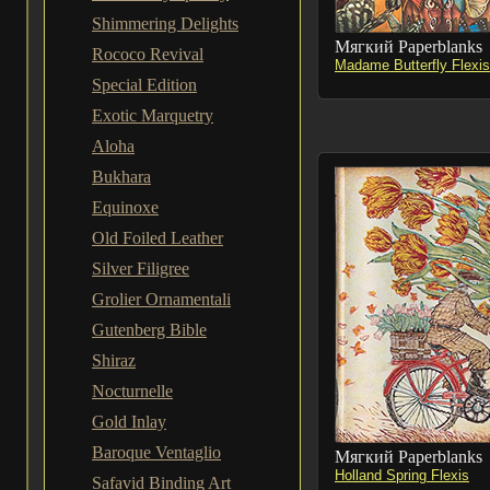
Shimmering Delights
Мягкий Paperblanks
Rococo Revival
Madame Butterfly Flexis
Special Edition
Exotic Marquetry
Aloha
Bukhara
Equinoxe
Old Foiled Leather
Silver Filigree
Grolier Ornamentali
Gutenberg Bible
Shiraz
Nocturnelle
Gold Inlay
Baroque Ventaglio
Мягкий Paperblanks
Holland Spring Flexis
Safavid Binding Art