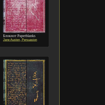
Блокнот Paperblanks
Jane Austen, Persuasion