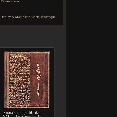
80-120 г/см2
Hartley & Marks Publishers, Ирландия.
Блокнот Paperblanks
William Shakespeare, Sir