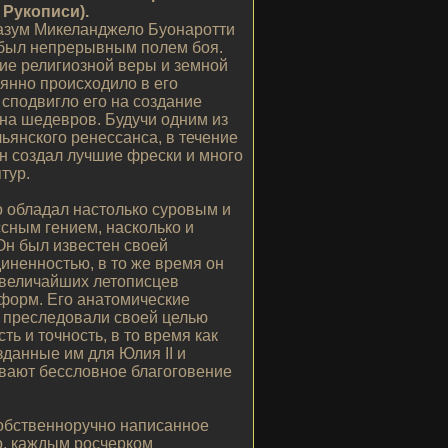
Рукописи).
зум Микеланджело Буонаротти
) был непрерывным полем боя.
ие религиозной веры и земной
янно происходило в его
 сподвигло его на создание
на шедевров. Будучи одним из
ьянского ренессанса, в течение
н создал лучшие фрески и много
тур.
 обладал настолько суровым и
сным гением, насколько и
Он был известен своей
иненностью, в то же время он
 величайших летописцев
 форм. Его анатомические
 преследовали своей целью
ть и точность, в то время как
зданные им для Юлия II и
вают бессловное благоговение
собственноручно написанное
, каждым росчерком