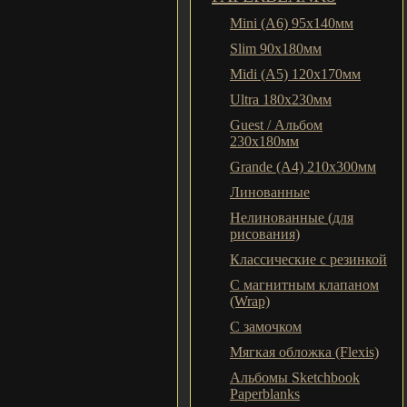
Mini (A6) 95х140мм
Slim 90x180мм
Midi (A5) 120х170мм
Ultra 180x230мм
Guest / Альбом
230x180мм
Grande (A4) 210x300мм
Линованные
Нелинованные (для
рисования)
Классические с резинкой
С магнитным клапаном
(Wrap)
С замочком
Мягкая обложка (Flexis)
Альбомы Sketchbook
Paperblanks