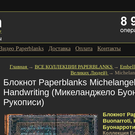
Видео Paperblanks
Доставка
Оплата
Контакты
Главная
→
ВСЕ КОЛЛЕКЦИИ PAPERBLANKS
→
Embell
Великих Людей)
→
Michelan
Блокнот Paperblanks Michelangel
Handwriting (Микеланджело Буо
Рукописи)
Блокнот Pap
Buonarroti,
Буонарроти,
Коллекция Em