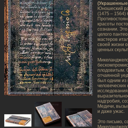
(Украшенные 
Юношеский ра
(1475 – 1564
Противостоян
красоты посто
сознании. Это
целого пантео
мастеров итал
своей жизни о
ценных скульп
Микеланджело
бескомпромис
плодовитым. 
отчаянной уед
был одним из
человеческих
исследования
выразительнос
надгробия, со
Медичи, вызы
и даже ужас.
Это письмо, 
Микеланджело