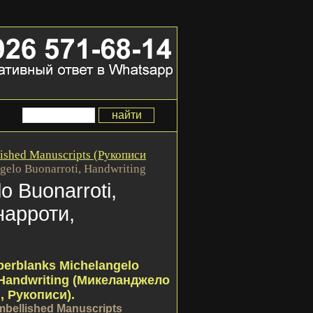
ished Manuscripts (Рукописи
gelo Buonarroti, Handwriting
o Buonarroti,
нарроти,
erblanks Michelangelo
 Handwriting (Микеланджело
 Рукописи).
bellished Manuscripts