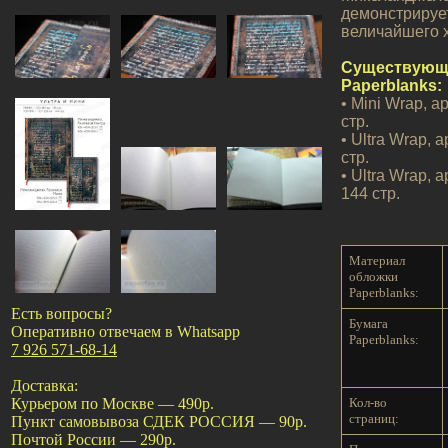
демонстрирует
величайшего 
Существующи
Paperblanks:
• Mini Wrap, а
стр.
• Ultra Wrap, 
стр.
• Ultra Wrap, 
144 стр.
Материал
обложки
Paperblanks:
Есть вопросы?
Бумага
Оперативно отвечаем в Whatsapp
Paperblanks:
7 926 571-68-14
Доставка:
Кол-во
Курьером по Москве — 490р.
страниц:
Пункт самовывоза СДЕК РОССИЯ — 90р.
Почтой России — 290р.