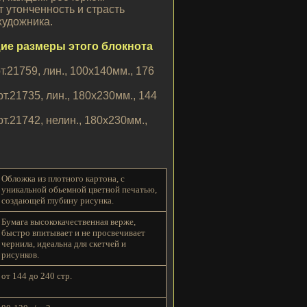
 утонченность и страсть
художника.
е размеры этого блокнота
рт.21759, лин., 100х140мм., 176
арт.21735, лин., 180х230мм., 144
арт.21742, нелин., 180х230мм.,
Обложка из плотного картона, с
уникальной обьемной цветной печатью,
создающей глубину рисунка.
Бумага высококачественная верже,
быстро впитывает и не просвечивает
чернила, идеальна для скетчей и
рисунков.
от 144 до 240 стр.