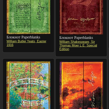
Блокнот Paperblanks
Блокнот Paperblanks
William Butler Yeats, Easter
William Shakespeare, Sir
1916
Thomas Moer L.E. Special
Edition