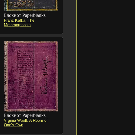
Блокнот Paperblanks
Franz Kafka, The
Metamorphosis
Блокнот Paperblanks
Vrginia Woolf, A Room of
One’s Own