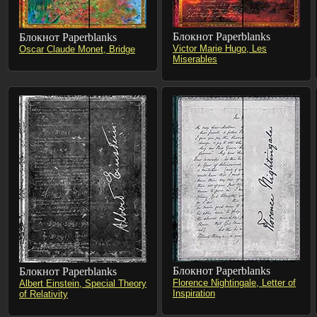
Блокнот Paperblanks
Блокнот Paperblanks
Victor Marie Hugo, Les
Oscar Claude Monet, Bridge
Miserables
Блокнот Paperblanks
Блокнот Paperblanks
Florence Nightingale, Letter of
Albert Einstein, Special Theory
Inspiration
of Relativity