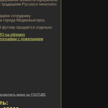
 традициям Русского печатного
дарок сотруднику
и города Медвежьегорск.
й футляр продаётся отдельно
ИО на обложку
отографии с пожеланием
посмотреть видео на YOUTUBE
ть: