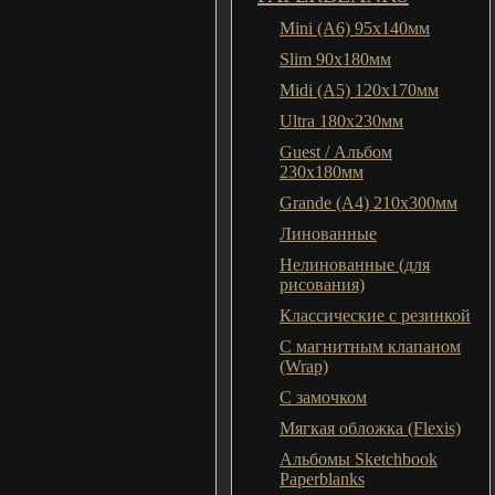
Mini (A6) 95х140мм
Slim 90x180мм
Midi (A5) 120х170мм
Ultra 180x230мм
Guest / Альбом
230x180мм
Grande (A4) 210x300мм
Линованные
Нелинованные (для
рисования)
Классические с резинкой
С магнитным клапаном
(Wrap)
С замочком
Мягкая обложка (Flexis)
Альбомы Sketchbook
Paperblanks