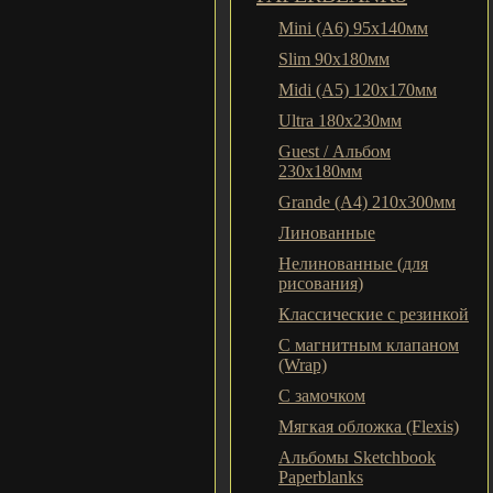
Mini (A6) 95х140мм
Slim 90x180мм
Midi (A5) 120х170мм
Ultra 180x230мм
Guest / Альбом
230x180мм
Grande (A4) 210x300мм
Линованные
Нелинованные (для
рисования)
Классические с резинкой
С магнитным клапаном
(Wrap)
С замочком
Мягкая обложка (Flexis)
Альбомы Sketchbook
Paperblanks