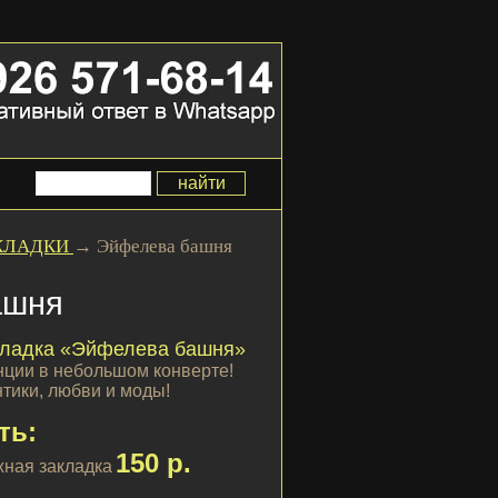
КЛАДКИ
→
Эйфелева башня
ашня
кладка
«Эйфелева башня»
нции в небольшом конверте!
тики, любви и моды!
ть:
150 р.
ная закладка